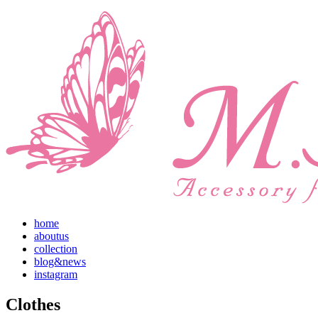
home
aboutus
collection
blog&news
instagram
Clothes